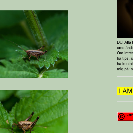
DU! Alla 
omständi
Om intres
ha tips, 
ha konta
mig på: s