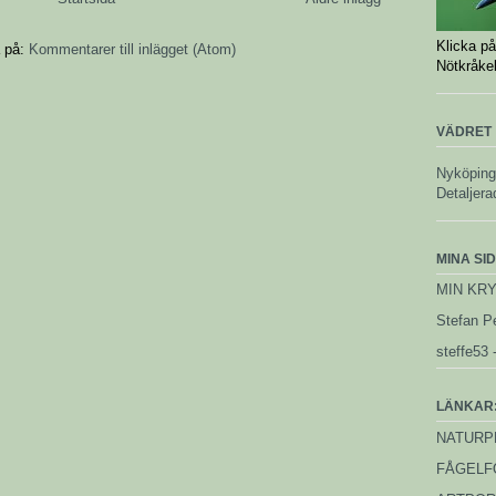
Klicka på
 på:
Kommentarer till inlägget (Atom)
Nötkråkeb
VÄDRET
Nyköping
Detaljera
MINA SI
MIN KR
Stefan Pe
steffe53 -
LÄNKAR
NATURP
FÅGELF