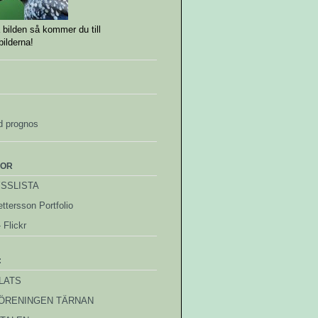
 bilden så kommer du till
ilderna!
d prognos
DOR
YSSLISTA
ttersson Portfolio
 Flickr
:
LATS
ÖRENINGEN TÄRNAN