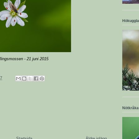
Hökuggla
llingsmossen - 21 juni 2015
57
Nötkråka
Startsida
Äldre inlägg