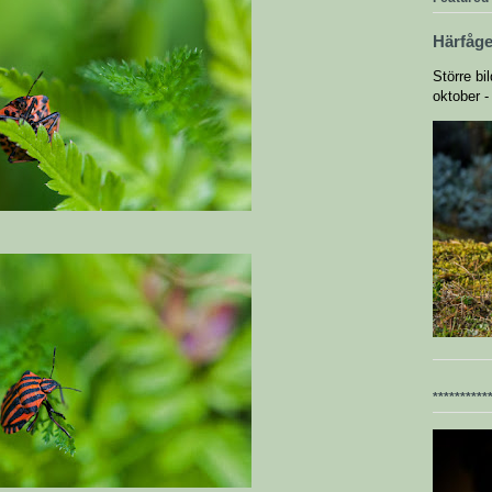
Härfåge
Större bi
oktober -
**********