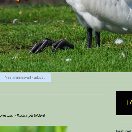
Mest minnesvärt - arkivet.
örre bild - Klicka på bilden!
Featured