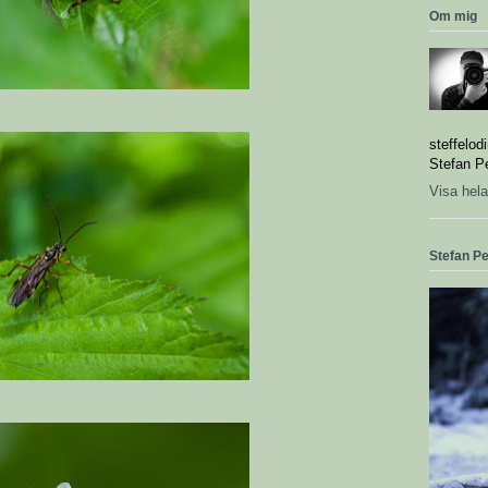
Om mig
steffelod
Stefan P
Visa hela
Stefan Pe