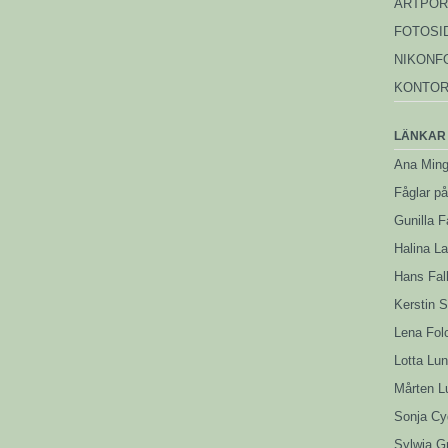
ARTPOR
FOTOSI
NIKONF
KONTO
LÄNKAR
Ana Min
Fåglar p
Gunilla F
Halina L
Hans Fal
Kerstin 
Lena Fol
Lotta Lu
Mårten L
Sonja Cyg
Sylwia G