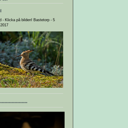
l
ld - Klicka på bilden! Bastetorp - 5
 2017
********************