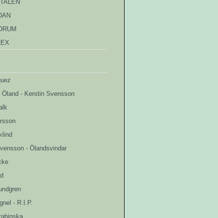
TALEN
DAN
ORUM
REX
guez
å Öland - Kerstin Svensson
alk
arsson
klind
Svensson - Ölandsvindar
cke
nd
undgren
nel - R.I.P.
rabinska